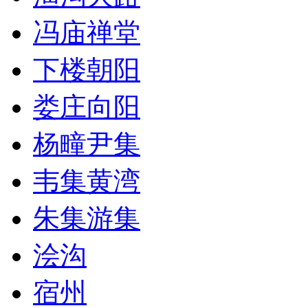
冯庙禅堂
下楼朝阳
娄庄向阳
杨疃尹集
韦集黄湾
朱集游集
浍沟
宿州