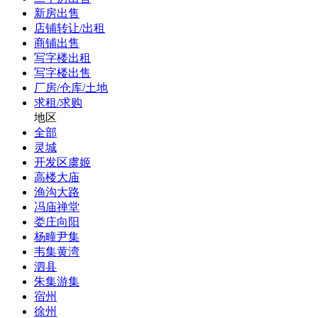
新房出售
店铺转让/出租
商铺出售
写字楼出租
写字楼出售
厂房/仓库/土地
求租/求购
地区
全部
灵城
开发区虞姬
高楼大庙
渔沟大路
冯庙禅堂
娄庄向阳
杨疃尹集
韦集黄湾
泗县
朱集游集
宿州
徐州