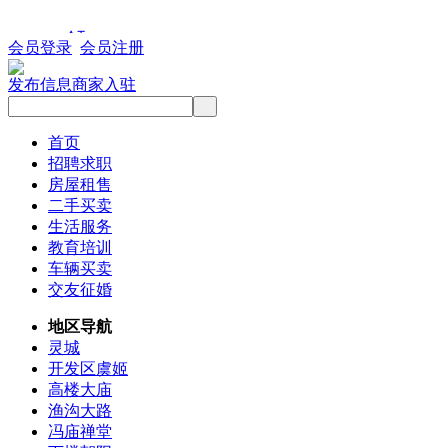
会员登录
会员注册
发布信息
商家入驻
首页
招聘求职
房屋租售
二手买卖
生活服务
教育培训
车辆买卖
交友征婚
地区导航
灵城
开发区虞姬
高楼大庙
渔沟大路
冯庙禅堂