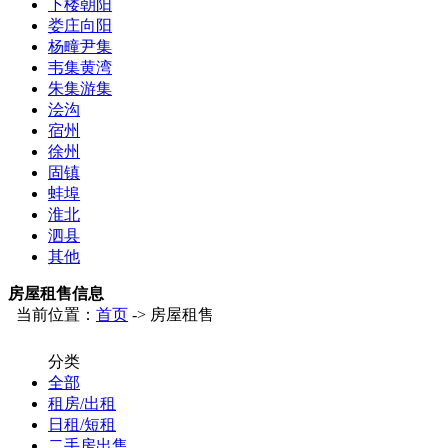
下楼朝阳
娄庄向阳
杨疃尹集
韦集黄湾
朱集游集
浍沟
宿州
徐州
固镇
蚌埠
淮北
泗县
其他
房屋租售信息
当前位置：
首页
-> 房屋租售
分类
全部
租房/出租
日租/短租
二手房出售