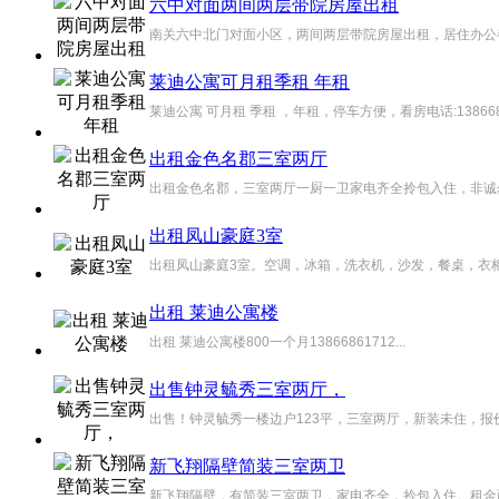
六中对面两间两层带院房屋出租
南关六中北门对面小区，两间两层带院房屋出租，居住办公都合适
莱迪公寓可月租季租 年租
莱迪公寓 可月租 季租 ，年租，停车方便，看房电话:1386686
出租金色名郡三室两厅
出租金色名郡，三室两厅一厨一卫家电齐全拎包入住，非诚勿扰，13
出租凤山豪庭3室
出租凤山豪庭3室。空调，冰箱，洗衣机，沙发，餐桌，衣柜，
出租 莱迪公寓楼
出租 莱迪公寓楼800一个月13866861712...
出售钟灵毓秀三室两厅，
出售！钟灵毓秀一楼边户123平，三室两厅，新装未住，报价46万
新飞翔隔壁简装三室两卫
新飞翔隔壁，有简装三室两卫，家电齐全，拎包入住。租金面议。 电