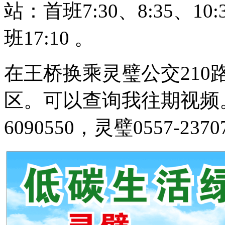
站：首班
7:30
、
8:35
、
10:
班
17:10
。
在王桥换乘灵璧公交
210
区。可以查询我往期视频
6090550
，灵璧
0557-2370