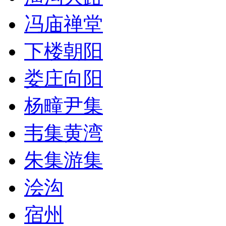
冯庙禅堂
下楼朝阳
娄庄向阳
杨疃尹集
韦集黄湾
朱集游集
浍沟
宿州