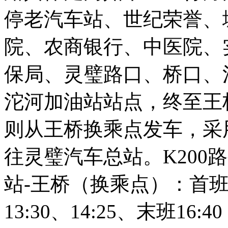
停老汽车站、世纪荣誉、
院、农商银行、中医院、
保局、灵璧路口、桥口、
沱河加油站站点，终至王
则从王桥换乘点发车，采
往灵璧汽车总站。
K200
路
站
-
王桥（换乘点）：首
13:30
、
14:25
、末班
16:40