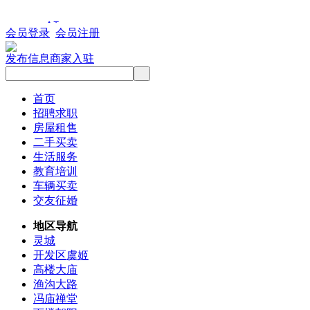
会员登录
会员注册
发布信息
商家入驻
首页
招聘求职
房屋租售
二手买卖
生活服务
教育培训
车辆买卖
交友征婚
地区导航
灵城
开发区虞姬
高楼大庙
渔沟大路
冯庙禅堂