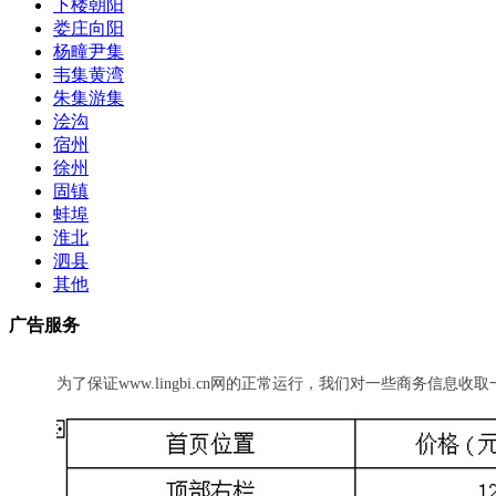
下楼朝阳
娄庄向阳
杨疃尹集
韦集黄湾
朱集游集
浍沟
宿州
徐州
固镇
蚌埠
淮北
泗县
其他
广告服务
为了保证www.lingbi.cn网的正常运行，我们对一些商务信息